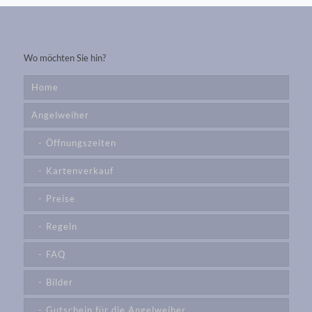
Wo möchten Sie hin?
Home
Angelweiher
Öffnungszeiten
Kartenverkauf
Preise
Regeln
FAQ
Bilder
Gutschein für die Angelweiher