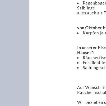
Regenbogenf
Saiblinge
alles auch als F
von Oktober bi
Karpfen (auc
In unserer Fis
Hauses":
Räucherfis
Forellenfil
Saiblingssch
Auf Wunsch fil
Räucherfischpl
Wir beziehen 