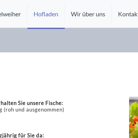
lweiher
Hofladen
Wir über uns
Kontak
e
halten Sie unsere Fische:
ig (roh und ausgenommen)
jährig für Sie da: