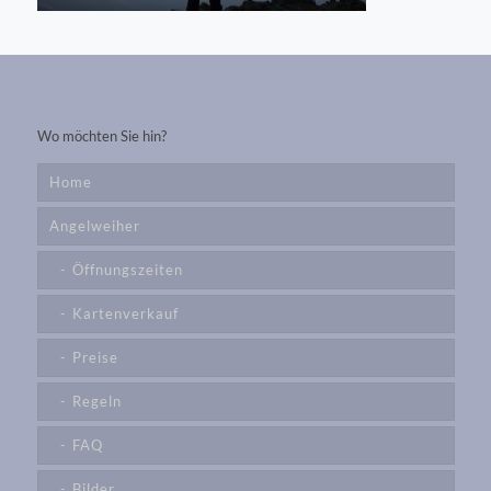
Wo möchten Sie hin?
Home
Angelweiher
Öffnungszeiten
Kartenverkauf
Preise
Regeln
FAQ
Bilder