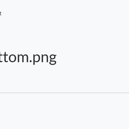
t
ttom.png