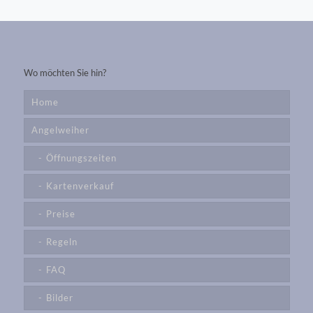
Wo möchten Sie hin?
Home
Angelweiher
Öffnungszeiten
Kartenverkauf
Preise
Regeln
FAQ
Bilder