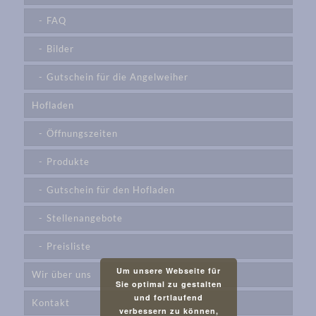
FAQ
Bilder
Gutschein für die Angelweiher
Hofladen
Öffnungszeiten
Produkte
Gutschein für den Hofladen
Stellenangebote
Preisliste
Um unsere Webseite für
Wir über uns
Sie optimal zu gestalten
und fortlaufend
Kontakt
verbessern zu können,