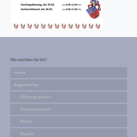
Wo möchten Sie hin?
Home
Angelweiher
Öffnungszeiten
Kartenverkauf
Preise
Regeln