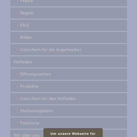
Preise
Regeln
FAQ
Bilder
Gutschein für die Angelweiher
Hofladen
Öffnungszeiten
Produkte
Gutschein für den Hofladen
Stellenangebote
Preisliste
Um unsere Webseite für
Wir über uns