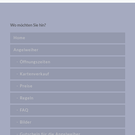
Wo möchten Sie hin?
Home
Angelweiher
Öffnungszeiten
Kartenverkauf
Preise
Regeln
FAQ
Bilder
Gutschein für die Angelweiher