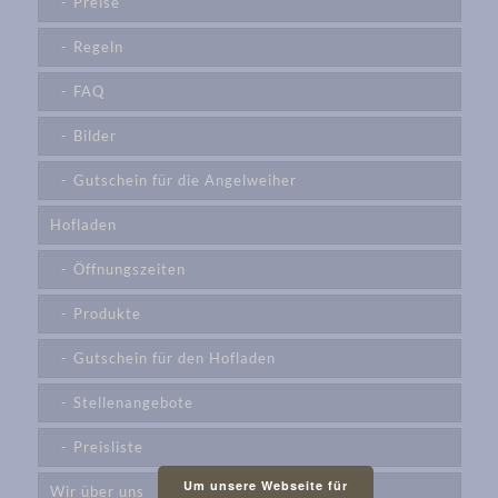
Preise
Regeln
FAQ
Bilder
Gutschein für die Angelweiher
Hofladen
Öffnungszeiten
Produkte
Gutschein für den Hofladen
Stellenangebote
Preisliste
Um unsere Webseite für
Wir über uns