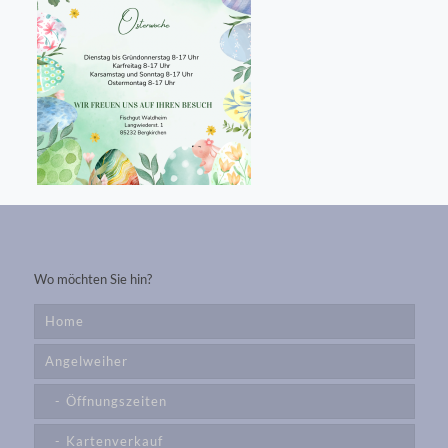
Wo möchten Sie hin?
Home
Angelweiher
Öffnungszeiten
Kartenverkauf