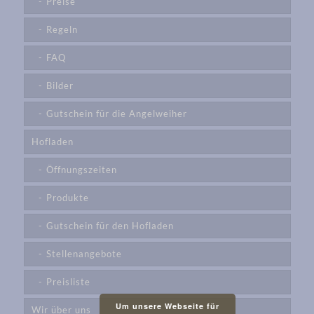
Preise
Regeln
FAQ
Bilder
Gutschein für die Angelweiher
Hofladen
Öffnungszeiten
Produkte
Gutschein für den Hofladen
Stellenangebote
Preisliste
Um unsere Webseite für
Wir über uns